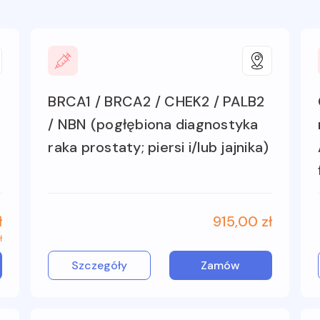
BRCA1 / BRCA2 / CHEK2 / PALB2
/ NBN (pogłębiona diagnostyka
raka prostaty; piersi i/lub jajnika)
ł
915,00 zł
ł
Szczegóły
Zamów