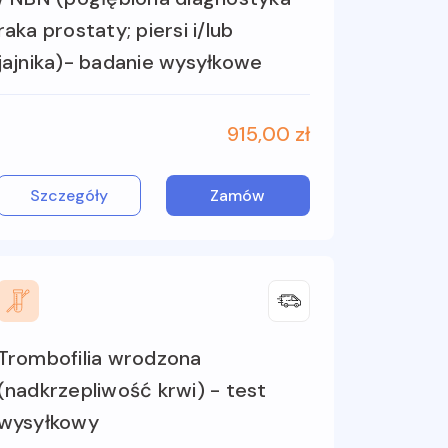
raka prostaty; piersi i/lub
jajnika)- badanie wysyłkowe
915,00 zł
Szczegóły
Zamów
Trombofilia wrodzona
(nadkrzepliwość krwi) - test
wysyłkowy