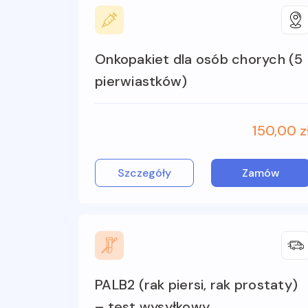
Onkopakiet dla osób chorych (5
pierwiastków)
150,00 z
Szczegóły
Zamów
PALB2 (rak piersi, rak prostaty)
– test wysyłkowy