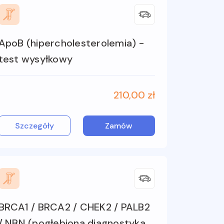
ApoB (hipercholesterolemia) -
test wysyłkowy
210,00 zł
Szczegóły
Zamów
BRCA1 / BRCA2 / CHEK2 / PALB2
/ NBN (pogłębiona diagnostyka