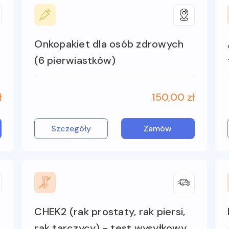
Onkopakiet dla osób zdrowych
(6 pierwiastków)
ł
150,00 zł
Szczegóły
Zamów
CHEK2 (rak prostaty, rak piersi,
rak tarczycy) - test wysyłkowy